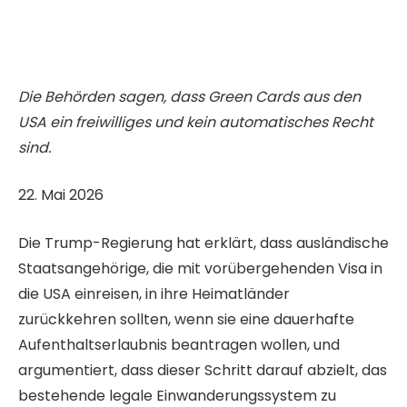
Die Behörden sagen, dass Green Cards aus den
USA ein freiwilliges und kein automatisches Recht
sind.
V
22. Mai 2026
e
Die Trump-Regierung hat erklärt, dass ausländische
r
Staatsangehörige, die mit vorübergehenden Visa in
ö
die USA einreisen, in ihre Heimatländer
f
zurückkehren sollten, wenn sie eine dauerhafte
f
Aufenthaltserlaubnis beantragen wollen, und
e
argumentiert, dass dieser Schritt darauf abzielt, das
n
bestehende legale Einwanderungssystem zu
t