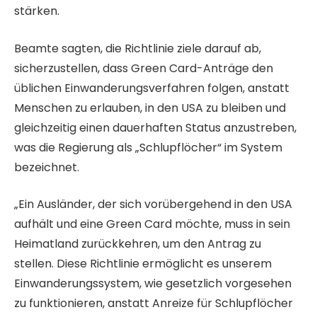
stärken.
l
i
Beamte sagten, die Richtlinie ziele darauf ab,
c
sicherzustellen, dass Green Card-Anträge den
h
üblichen Einwanderungsverfahren folgen, anstatt
t
Menschen zu erlauben, in den USA zu bleiben und
a
gleichzeitig einen dauerhaften Status anzustreben,
m
was die Regierung als „Schlupflöcher“ im System
2
bezeichnet.
2
.
„Ein Ausländer, der sich vorübergehend in den USA
M
aufhält und eine Green Card möchte, muss in sein
a
Heimatland zurückkehren, um den Antrag zu
i
stellen. Diese Richtlinie ermöglicht es unserem
2
Einwanderungssystem, wie gesetzlich vorgesehen
0
zu funktionieren, anstatt Anreize für Schlupflöcher
2