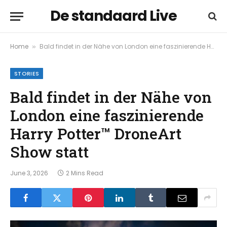
De standaard Live
Home
Bald findet in der Nähe von London eine faszinierende Harry Potter™ DroneArt Show statt
»
STORIES
Bald findet in der Nähe von
London eine faszinierende
Harry Potter™ DroneArt
Show statt
June 3, 2026
2 Mins Read