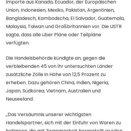
t
e
Importe aus Kanada, Ecuador, der Europäischen
i
Union, Indonesien, Mexiko, Pakistan, Argentinien,
k
Bangladesch, Kambodscha, El Salvador, Guatemala,
e
Malaysia, Taiwan und Großbritannien vor. Die USTR
l
sagte, dass alle über Pläne oder Teilpläne
n
verfügten.
Die Handelsbehörde kündigte an, gegen die
verbleibenden 45 von ihr untersuchten Länder
zusätzliche Zölle in Höhe von 12,5 Prozent zu
erheben. Dazu gehören China, Indien, Nigeria,
Japan, Südkorea, Vietnam, Australien und
Neuseeland.
„Das Versäumnis unserer wichtigsten
Handelspartner, sich mit der Einfuhr von Waren zu
befassen, die mit Zwangsarbeit hergestellt wurden,