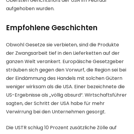
Obersten Gerichtshofs der USA im Februar
aufgehoben wurden.
Empfohlene Geschichten
L
E
Obwohl Gesetze sie verbieten, sind die Produkte
i
n
der Zwangsarbeit tief in den Lieferketten auf der
s
d
ganzen Welt verankert. Europäische Gesetzgeber
t
e
sträuben sich gegen den Vorwurf, die Region sei bei
e
d
der Eindämmung des Handels mit solchen Gütern
m
e
weniger wirksam als die USA. Einer bezeichnete die
i
r
US-Ergebnisse als „völlig absurd“. Wirtschaftsführer
t
L
sagten, der Schritt der USA habe für mehr
4
i
Verwirrung bei den Unternehmen gesorgt.
A
s
r
t
Die USTR schlug 10 Prozent zusätzliche Zölle auf