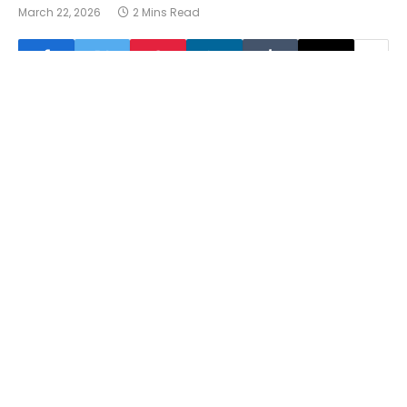
March 22, 2026
2 Mins Read
Von
AFP
,
AP
,
EPA
Und
Reuters