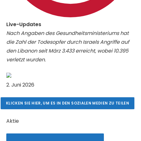
Live-
Live-Updates
Updates,
Nach Angaben des Gesundheitsministeriums hat
die Zahl der Todesopfer durch Israels Angriffe auf
den Libanon seit März 3.433 erreicht, wobei 10.395
verletzt wurden.
V
2. Juni 2026
e
r
KLICKEN SIE HIER, UM ES IN DEN SOZIALEN MEDIEN ZU TEILEN
ö
f
Aktie
f
e