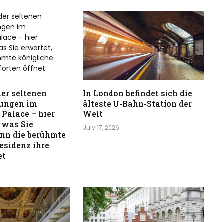
er seltenen
In London befindet sich die
ungen im
älteste U-Bahn-Station der
Palace – hier
Welt
, was Sie
July 17, 2026
enn die berühmte
esidenz ihre
et