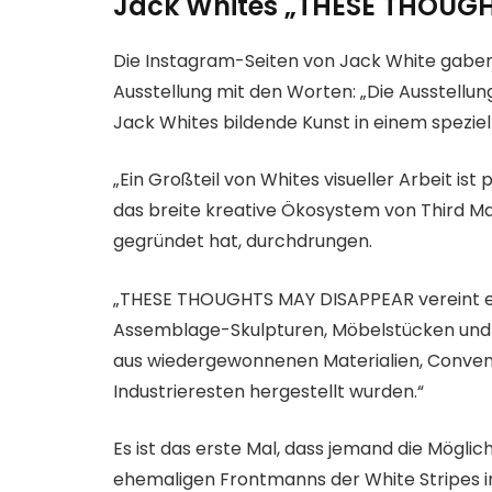
Jack Whites „THESE THOUG
Die Instagram-Seiten von Jack White gaben 
Ausstellung mit den Worten: „Die Ausstellung 
Jack Whites bildende Kunst in einem spezie
„Ein Großteil von Whites visueller Arbeit ist
das breite kreative Ökosystem von Third Ma
gegründet hat, durchdrungen.
„THESE THOUGHTS MAY DISAPPEAR vereint e
Assemblage-Skulpturen, Möbelstücken und in
aus wiedergewonnenen Materialien, Conven
Industrieresten hergestellt wurden.“
Es ist das erste Mal, dass jemand die Möglic
ehemaligen Frontmanns der White Stripes i