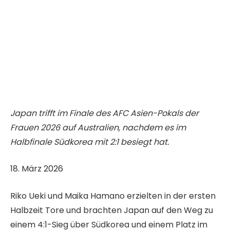
Japan trifft im Finale des AFC Asien-Pokals der
Frauen 2026 auf Australien, nachdem es im
Halbfinale Südkorea mit 2:1 besiegt hat.
V
18. März 2026
e
Riko Ueki und Maika Hamano erzielten in der ersten
r
Halbzeit Tore und brachten Japan auf den Weg zu
ö
einem 4:1-Sieg über Südkorea und einem Platz im
f