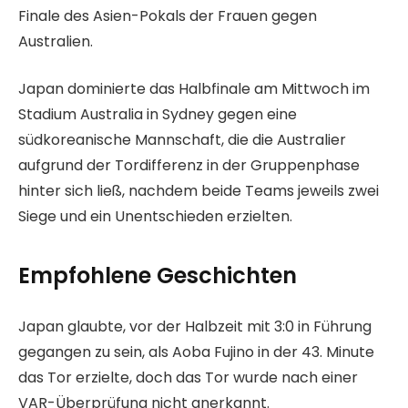
Finale des Asien-Pokals der Frauen gegen
f
Australien.
e
n
Japan dominierte das Halbfinale am Mittwoch im
t
Stadium Australia in Sydney gegen eine
l
südkoreanische Mannschaft, die die Australier
i
aufgrund der Tordifferenz in der Gruppenphase
c
hinter sich ließ, nachdem beide Teams jeweils zwei
h
Siege und ein Unentschieden erzielten.
t
a
Empfohlene Geschichten
m
1
L
E
8
Japan glaubte, vor der Halbzeit mit 3:0 in Führung
i
n
.
gegangen zu sein, als Aoba Fujino in der 43. Minute
s
d
M
das Tor erzielte, doch das Tor wurde nach einer
t
e
ä
VAR-Überprüfung nicht anerkannt.