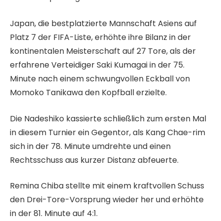
e
d
r
m
e
Japan, die bestplatzierte Mannschaft Asiens auf
z
i
r
Platz 7 der FIFA-Liste, erhöhte ihre Bilanz in der
2
t
L
kontinentalen Meisterschaft auf 27 Tore, als der
0
3
i
erfahrene Verteidiger Saki Kumagai in der 75.
2
A
s
Minute nach einem schwungvollen Eckball von
6
r
t
Momoko Tanikawa den Kopfball erzielte.
t
e
i
Die Nadeshiko kassierte schließlich zum ersten Mal
k
in diesem Turnier ein Gegentor, als Kang Chae-rim
e
sich in der 78. Minute umdrehte und einen
l
Rechtsschuss aus kurzer Distanz abfeuerte.
n
Remina Chiba stellte mit einem kraftvollen Schuss
den Drei-Tore-Vorsprung wieder her und erhöhte
in der 81. Minute auf 4:1.