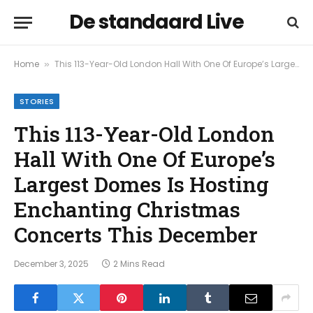
De standaard Live
Home
This 113-Year-Old London Hall With One Of Europe’s Largest Domes Is Hosting Enchanting Christmas Concerts This December
»
STORIES
This 113-Year-Old London
Hall With One Of Europe’s
Largest Domes Is Hosting
Enchanting Christmas
Concerts This December
December 3, 2025
2 Mins Read