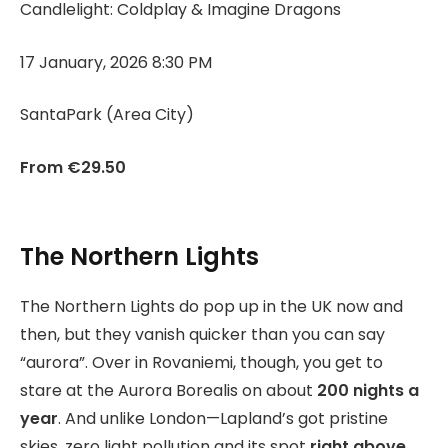
Candlelight: Coldplay & Imagine Dragons
17 January, 2026 8:30 PM
SantaPark (Area City)
From €29.50
The Northern Lights
The Northern Lights do pop up in the UK now and
then, but they vanish quicker than you can say
“aurora”. Over in Rovaniemi, though, you get to
stare at the Aurora Borealis on about
200 nights a
year
. And unlike London—Lapland’s got pristine
skies, zero light pollution and its spot
right above