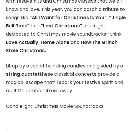
with festive hits and Christmas classics that we all
know and love. This year, you can catch a tribute to
songs like
“All I Want for Christmas Is You”, “Jingle
Bell Rock”
and
“Last Christmas”
or a night
dedicated to Christmas movie soundtracks—think
Love Actually, Home Alone
and
How the Grinch
Stole Christmas.
Lit up by a sea of twinkling candles and guided by a
string quartet
these classical concerts provide a
magical escape that’ll spark your festive spirit and
melt December stress away.
Candlelight: Christmas Movie Soundtracks
–