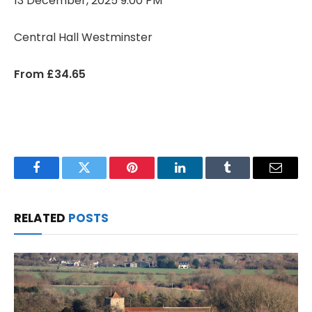
13 December, 2025 9:00 PM
Central Hall Westminster
From £34.65
Facebook
Twitter
Pinterest
LinkedIn
Tumblr
Email
RELATED
POSTS