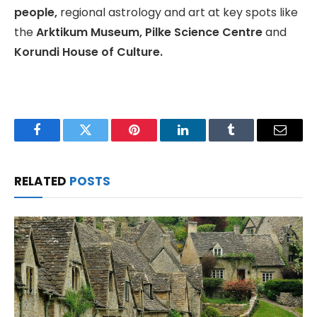
people,
regional astrology and art at key spots like
the
Arktikum Museum, Pilke Science Centre
and
Korundi House of Culture.
Facebook
Twitter
Pinterest
LinkedIn
Tumblr
Email
RELATED
POSTS