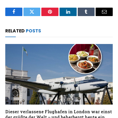
Facebook
Twitter
Pinterest
LinkedIn
Tumblr
Email
RELATED
POSTS
Dieser verlassene Flughafen in London war einst
der größte der Welt – und beherbergt heute ein