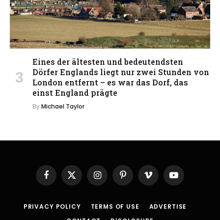
Eines der ältesten und bedeutendsten
Dörfer Englands liegt nur zwei Stunden von
London entfernt – es war das Dorf, das
einst England prägte
By
Michael Taylor
Facebook
X
Instagram
Pinterest
Vimeo
YouTube
(Twitter)
PRIVACY POLICY
TERMS OF USE
ADVERTISE