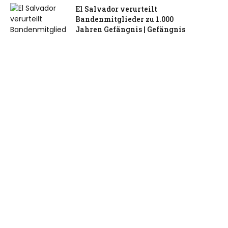
El Salvador verurteilt
Bandenmitglieder zu 1.000
Jahren Gefängnis | Gefängnis
July 30, 2026
Das ehemalige Londoner Haus
von Madonna und Guy Ritchie
kann gemietet werden
July 30, 2026
Unterschiede in der britischen
und amerikanischen Kultur:
Was jeder Amerikaner vor
seinem Besuch wissen sollte
July 30, 2026
Dieses atemberaubend schöne
Dorf ist das am meisten
fotografierte in England