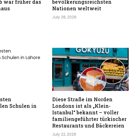
b war früher das
bevölkerungsreichsten
haus
Nationen weltweit
July 28, 2026
esten
Diese Straße im Norden
len Schulen in
Londons ist als „Klein-
Istanbul“ bekannt – voller
familiengeführter türkischer
Restaurants und Bäckereien
July 22, 2026