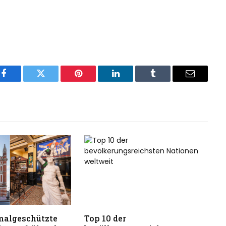
Facebook
Twitter
Pinterest
LinkedIn
Tumblr
Email
malgeschützte
Top 10 der