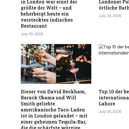
in London war einst der
Londoner Pu
größte der Welt – und
örtliche Rat
beherbergt heute ein
July 29, 2026
verstecktes indisches
Restaurant
July 30, 2026
Dieser von David Beckham,
Top 10 der b
Barack Obama und Will
internationa
Smith geliebte
Lahore
amerikanische Taco-Laden
July 26, 2026
ist in London gelandet – mit
einer geheimen Tequila-Bar,
die die schärfste würzige