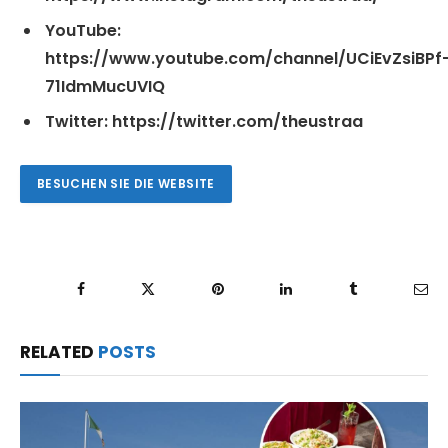
YouTube
:
https://www.youtube.com/channel/UCiEvZsiBPf
71IdmMucUVIQ
Twitter
: https://twitter.com/theustraa
BESUCHEN SIE DIE WEBSITE
Facebook
Twitter
Pinterest
LinkedIn
Tumblr
Ema
RELATED
POSTS