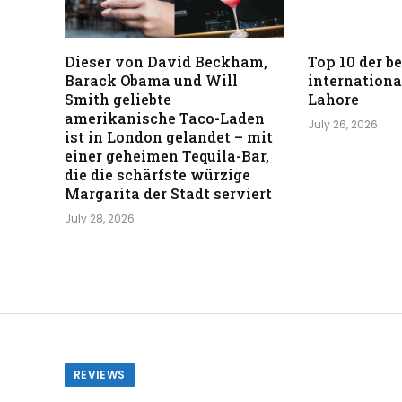
Dieser von David Beckham,
Top 10 der b
Barack Obama und Will
internationa
Smith geliebte
Lahore
amerikanische Taco-Laden
July 26, 2026
ist in London gelandet – mit
einer geheimen Tequila-Bar,
die die schärfste würzige
Margarita der Stadt serviert
July 28, 2026
REVIEWS