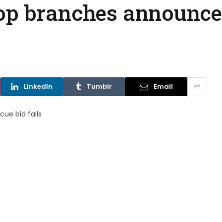
op branches announce
LinkedIn
Tumblr
Email