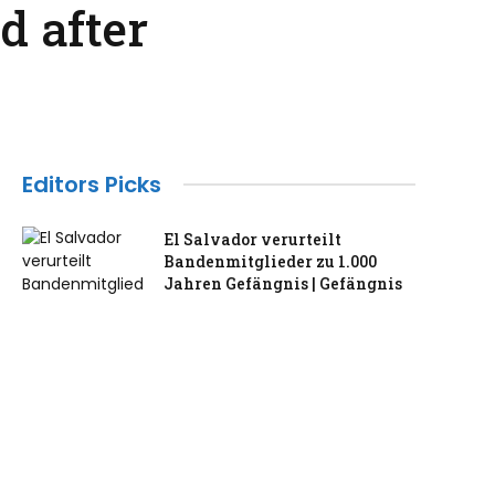
d after
Editors Picks
El Salvador verurteilt
Bandenmitglieder zu 1.000
Jahren Gefängnis | Gefängnis
July 30, 2026
Das ehemalige Londoner Haus
von Madonna und Guy Ritchie
kann gemietet werden
July 30, 2026