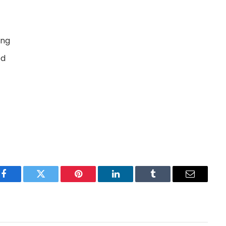
ing
ed
Facebook
Twitter
Pinterest
LinkedIn
Tumblr
Email