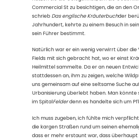
Commercial St zu besichtigen, die an den O
schrieb
Das englische Kräuterbuch
der berü
Jahrhundert, kehrte zu einem Besuch in sei
sein Führer bestimmt.
Natürlich war er ein wenig verwirrt über die
Fields mit sich gebracht hat, wo er einst Kr
Heilmittel sammelte. Da er an neuen Entwick
stattdessen an, ihm zu zeigen, welche Wild
uns gemeinsam auf eine seltsame Suche auf
Urbanisierung überlebt haben. Man könnte
im Spital
Felder
denn es handelte sich um Pfl
Ich muss zugeben, ich fühlte mich verpflicht
die kargen Straßen rund um seinen ehemalig
dass er mehr erstaunt war, dass überhaupt e