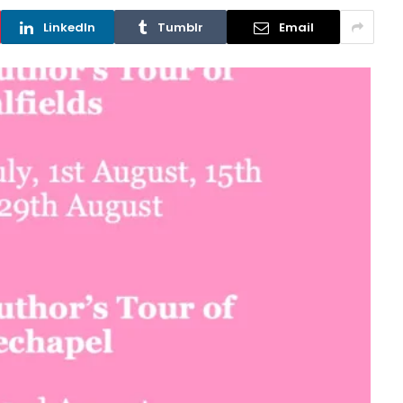
LinkedIn
Tumblr
Email