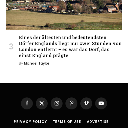
Eines der ältesten und bedeutendsten
Dörfer Englands liegt nur zwei Stunden von
London entfernt – es war das Dorf, das
einst England prägte
By
Michael Taylor
Facebook
X
Instagram
Pinterest
Vimeo
YouTube
(Twitter)
PRIVACY POLICY
TERMS OF USE
ADVERTISE