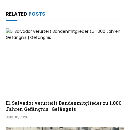
a
i
RELATED
POSTS
2
0
2
6
El Salvador verurteilt Bandenmitglieder zu 1.000
Jahren Gefängnis | Gefängnis
July 30, 2026