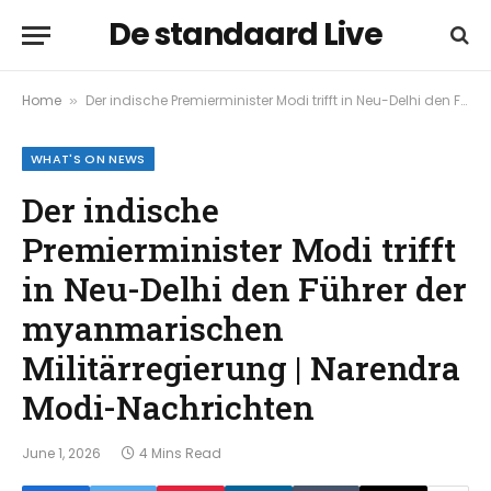
De standaard Live
Home
Der indische Premierminister Modi trifft in Neu-Delhi den Führer der myanmarischen Militärregierung | Narendra Modi-Nachrichten
»
WHAT'S ON NEWS
Der indische
Premierminister Modi trifft
in Neu-Delhi den Führer der
myanmarischen
Militärregierung | Narendra
Modi-Nachrichten
June 1, 2026
4 Mins Read