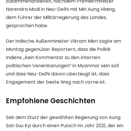
zusammenarbeiten, nachdem Premierminister
ö
Narendra Modi in Neu-Delhi mit Min Aung Hlaing,
f
dem Führer der Militärregierung des Landes,
f
gesprochen habe.
e
n
Der indische Außenminister Vikram Misri sagte am
t
Montag gegenüber Reportern, dass die Politik
l
Indiens „kein Kommentar zu den internen
i
politischen Vereinbarungen“ in Myanmar sein soll
c
und dass Neu-Delhi davon überzeugt ist, dass
h
Engagement der beste Weg nach vorne ist.
t
a
Empfohlene Geschichten
m
1
L
E
.
Seit dem Sturz der gewählten Regierung von Aung
i
n
J
San Suu Kyi durch einen Putsch im Jahr 2021, der ein