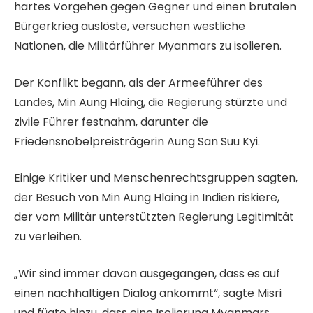
s
d
u
hartes Vorgehen gegen Gegner und einen brutalen
t
e
n
Bürgerkrieg auslöste, versuchen westliche
e
d
i
Nationen, die Militärführer Myanmars zu isolieren.
m
e
2
i
r
Der Konflikt begann, als der Armeeführer des
0
t
L
Landes, Min Aung Hlaing, die Regierung stürzte und
2
3
i
zivile Führer festnahm, darunter die
6
A
s
Friedensnobelpreisträgerin Aung San Suu Kyi.
r
t
t
e
Einige Kritiker und Menschenrechtsgruppen sagten,
i
der Besuch von Min Aung Hlaing in Indien riskiere,
k
der vom Militär unterstützten Regierung Legitimität
e
zu verleihen.
l
„Wir sind immer davon ausgegangen, dass es auf
n
einen nachhaltigen Dialog ankommt“, sagte Misri
und fügte hinzu, dass eine Isolierung Myanmars