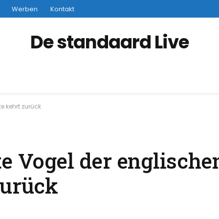
Werben
Kontakt
De standaard Live
e kehrt zurück
te Vogel der englische
zurück