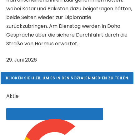
wobei Katar und Pakistan dazu beigetragen hätten,
beide Seiten wieder zur Diplomatie
zurückzubringen. Am Dienstag werden in Doha
Gespräche über die sichere Durchfahrt durch die
Straße von Hormus erwartet.
V
29. Juni 2026
e
r
KLICKEN SIE HIER, UM ES IN DEN SOZIALEN MEDIEN ZU TEILEN
ö
f
Aktie
f
e
n
t
l