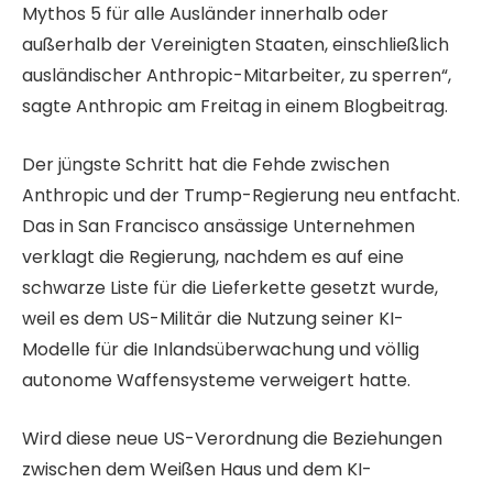
t
e
Mythos 5 für alle Ausländer innerhalb oder
e
d
außerhalb der Vereinigten Staaten, einschließlich
m
e
ausländischer Anthropic-Mitarbeiter, zu sperren“,
i
r
sagte Anthropic am Freitag in einem Blogbeitrag.
t
L
3
i
Der jüngste Schritt hat die Fehde zwischen
A
s
Anthropic und der Trump-Regierung neu entfacht.
r
t
Das in San Francisco ansässige Unternehmen
t
e
verklagt die Regierung, nachdem es auf eine
i
schwarze Liste für die Lieferkette gesetzt wurde,
k
weil es dem US-Militär die Nutzung seiner KI-
e
Modelle für die Inlandsüberwachung und völlig
l
autonome Waffensysteme verweigert hatte.
n
Wird diese neue US-Verordnung die Beziehungen
zwischen dem Weißen Haus und dem KI-