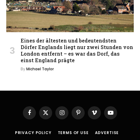
Eines der ältesten und bedeutendsten
Dörfer Englands liegt nur zwei Stunden von
London entfernt – es war das Dorf, das
einst England prägte
By
Michael Taylor
Facebook
X
Instagram
Pinterest
Vimeo
YouTube
(Twitter)
PRIVACY POLICY
TERMS OF USE
ADVERTISE