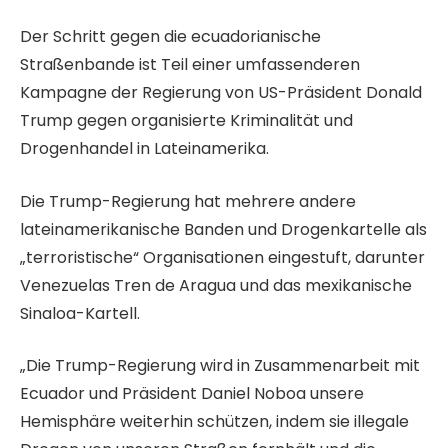
m
e
l
i
r
Der Schritt gegen die ecuadorianische
i
t
L
Straßenbande ist Teil einer umfassenderen
2
3
i
Kampagne der Regierung von US-Präsident Donald
0
A
s
Trump gegen organisierte Kriminalität und
2
r
t
Drogenhandel in Lateinamerika.
6
t
e
i
Die Trump-Regierung hat mehrere andere
k
lateinamerikanische Banden und Drogenkartelle als
e
„terroristische“ Organisationen eingestuft, darunter
l
Venezuelas Tren de Aragua und das mexikanische
n
Sinaloa-Kartell.
„Die Trump-Regierung wird in Zusammenarbeit mit
Ecuador und Präsident Daniel Noboa unsere
Hemisphäre weiterhin schützen, indem sie illegale