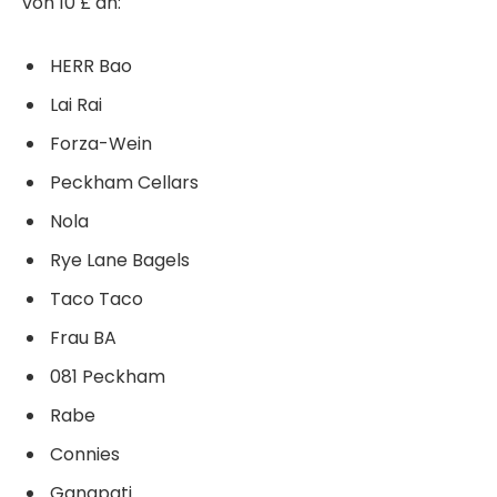
von 10 £ an:
HERR Bao
Lai Rai
Forza-Wein
Peckham Cellars
Nola
Rye Lane Bagels
Taco Taco
Frau BA
081 Peckham
Rabe
Connies
Ganapati