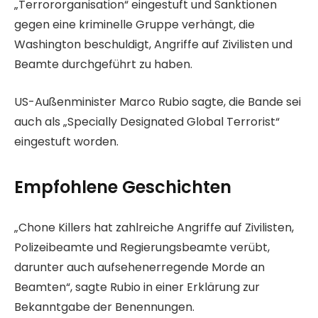
„Terrororganisation“ eingestuft und Sanktionen
f
gegen eine kriminelle Gruppe verhängt, die
f
Washington beschuldigt, Angriffe auf Zivilisten und
e
Beamte durchgeführt zu haben.
n
t
US-Außenminister Marco Rubio sagte, die Bande sei
l
auch als „Specially Designated Global Terrorist“
i
eingestuft worden.
c
h
Empfohlene Geschichten
t
a
L
E
m
„Chone Killers hat zahlreiche Angriffe auf Zivilisten,
i
n
2
Polizeibeamte und Regierungsbeamte verübt,
s
d
.
darunter auch aufsehenerregende Morde an
t
e
J
Beamten“, sagte Rubio in einer Erklärung zur
e
d
u
Bekanntgabe der Benennungen.