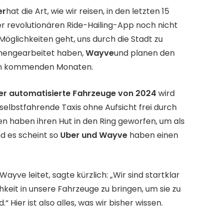
er
hat die Art, wie wir reisen, in den letzten 15
er revolutionären Ride-Hailing-App noch nicht
öglichkeiten geht, uns durch die Stadt zu
mmengearbeitet haben,
Wayve
und planen den
n kommenden Monaten.
er automatisierte Fahrzeuge von 2024
wird
s selbstfahrende Taxis ohne Aufsicht frei durch
 haben ihren Hut in den Ring geworfen, um als
nd es scheint so
Uber und Wayve
haben einen
yve leitet, sagte kürzlich: „Wir sind startklar
keit in unsere Fahrzeuge zu bringen, um sie zu
 Hier ist also alles, was wir bisher wissen.