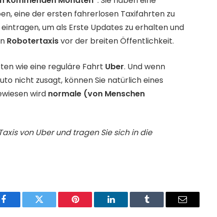
en kommenden Monaten“
. Sie haben eine
haben, eine der ersten fahrerlosen Taxifahrten zu
e eintragen, um als Erste Updates zu erhalten und
en
Robotertaxis
vor der breiten Öffentlichkeit.
sten wie eine reguläre Fahrt
Uber
. Und wenn
uto nicht zusagt, können Sie natürlich eines
gewiesen wird
normale (von Menschen
Taxis von Uber und tragen Sie sich in die
Facebook
Twitter
Pinterest
LinkedIn
Tumblr
Email