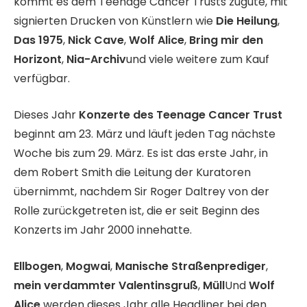
kommt es dem Teenage Cancer Trusts zugute, mit
signierten Drucken von Künstlern wie
Die Heilung
,
Das 1975
,
Nick Cave
,
Wolf Alice
,
Bring mir den
Horizont
,
Nia-Archiv
und viele weitere zum Kauf
verfügbar.
Dieses Jahr
Konzerte des Teenage Cancer Trust
beginnt am 23. März und läuft jeden Tag nächste
Woche bis zum 29. März. Es ist das erste Jahr, in
dem Robert Smith die Leitung der Kuratoren
übernimmt, nachdem Sir Roger Daltrey von der
Rolle zurückgetreten ist, die er seit Beginn des
Konzerts im Jahr 2000 innehatte.
Ellbogen
,
Mogwai
,
Manische Straßenprediger
,
mein verdammter Valentinsgruß
,
Müll
Und
Wolf
Alice
werden dieses Jahr alle Headliner bei den