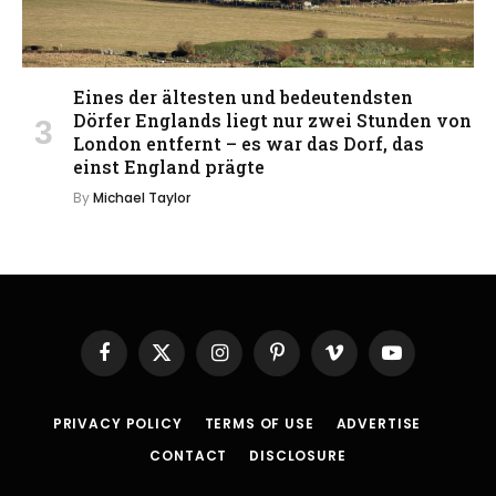
Eines der ältesten und bedeutendsten
Dörfer Englands liegt nur zwei Stunden von
London entfernt – es war das Dorf, das
einst England prägte
By
Michael Taylor
Facebook
X
Instagram
Pinterest
Vimeo
YouTube
(Twitter)
PRIVACY POLICY
TERMS OF USE
ADVERTISE
CONTACT
DISCLOSURE