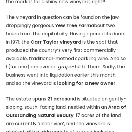
the market for a shiny new vineyard, right?
The vineyard in question can be found on the jaw-
droppingly gorgeous
Yew Tree Farm
about two
hours from the capital city. Having opened its doors
in 1971; the
Carr Taylor vineyard
is the spot that
produced the country’s very first commercially-
available, traditional-method sparkling wine. And so
I (for one) am ever so
grape
-ful to them. Sadly, the
business went into liquidation earlier this month,
and so the vineyard is
looking for a new owner
.
The estate spans
21 acres
and is situated on gently-
sloping, south-facing land, nestled within an
Area of
Outstanding Natural Beauty
. 17 acres of the land
are currently ‘under vine’, and the vineyard is
planted with a wide variety of grapes, including