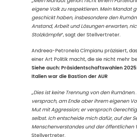
„
Mein Mandat gehört nicht einem Parteiführe
eigene Volk zu respektieren. Mein Mandat 
geschickt haben, insbesondere den Rumänen 
Anstand, Arbeit und Lösungen erwarten, ni
Stolzkämpfe
“, sagt der Stellvertreter.
Andreea-Petronela Cîmpianu präzisiert, das
einer Art Politik macht, die sie nicht mehr b
Siehe auch: Präsidentschaftswahlen 2025
Italien war die Bastion der AUR
„
Dies ist keine Trennung von den Rumänen. Es
versprach, am Ende aber ihrem eigenen Vol
Mut mit Aggression; er versprach Gerechtigk
selbst. Ich entscheide mich dafür, auf der
Menschenverstandes und der öffentlichen 
Stellvertreter.