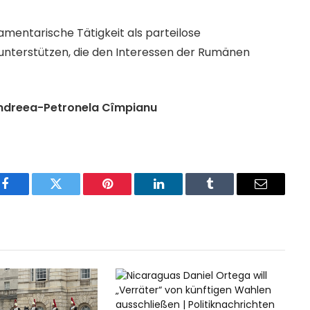
mentarische Tätigkeit als parteilose
 unterstützen, die den Interessen der Rumänen
ndreea-Petronela Cîmpianu
Facebook
Twitter
Pinterest
LinkedIn
Tumblr
Email