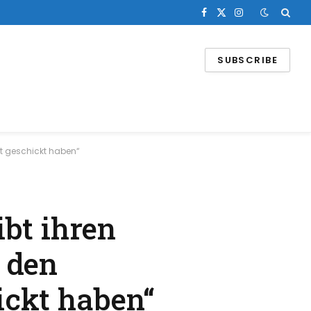
Facebook
X
Instagram
(Twitter)
SUBSCRIBE
nt geschickt haben“
bt ihren
 den
ickt haben“