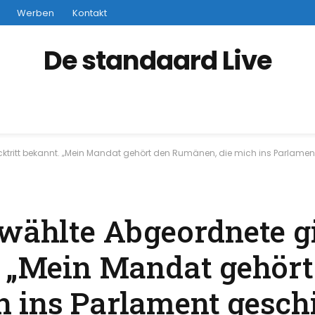
Werben
Kontakt
De standaard Live
cktritt bekannt. „Mein Mandat gehört den Rumänen, die mich ins Parlame
ewählte Abgeordnete gi
. „Mein Mandat gehört
 ins Parlament gesch