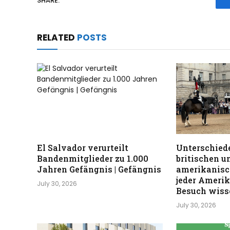
SHARE.
M
a
i
RELATED
POSTS
2
0
2
6
El Salvador verurteilt
Unterschiede
Bandenmitglieder zu 1.000
britischen u
Jahren Gefängnis | Gefängnis
amerikanisc
jeder Ameri
July 30, 2026
Besuch wisse
July 30, 2026