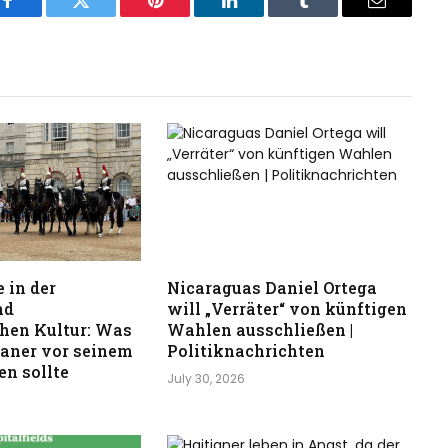
Facebook
Twitter
Pinterest
LinkedIn
Tumblr
Email
 in der
Nicaraguas Daniel Ortega
nd
will „Verräter“ von künftigen
hen Kultur: Was
Wahlen ausschließen |
kaner vor seinem
Politiknachrichten
n sollte
July 30, 2026