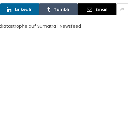
LinkedIn
Tumblr
Email