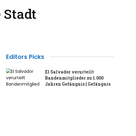
 Stadt
Editors Picks
El Salvador verurteilt
Bandenmitglieder zu 1.000
Jahren Gefängnis | Gefängnis
July 30, 2026
Das ehemalige Londoner Haus
von Madonna und Guy Ritchie
kann gemietet werden
July 30, 2026