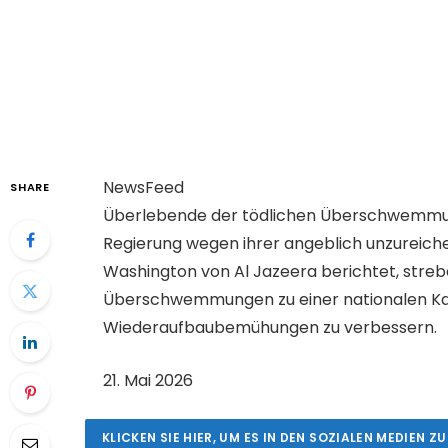
NewsFeed
SHARE
Überlebende der tödlichen Überschwemmung
Regierung wegen ihrer angeblich unzureich
Washington von Al Jazeera berichtet, strebe
Überschwemmungen zu einer nationalen Kat
Wiederaufbaubemühungen zu verbessern.
V
21. Mai 2026
e
r
KLICKEN SIE HIER, UM ES IN DEN SOZIALEN MEDIEN ZU