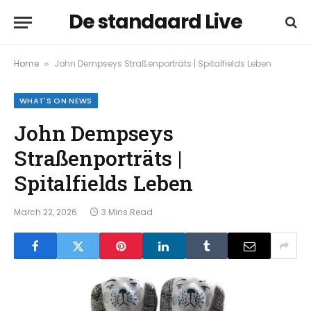
De standaard Live
Home
John Dempseys Straßenporträts | Spitalfields Leben
»
WHAT'S ON NEWS
John Dempseys
Straßenporträts |
Spitalfields Leben
March 22, 2026
3 Mins Read