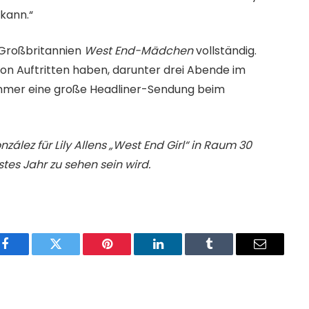
kann.“
n Großbritannien
West End-Mädchen
vollständig.
von Auftritten haben, darunter drei Abende im
ommer eine große Headliner-Sendung beim
ález für Lily Allens „West End Girl“ in Raum 30
stes Jahr zu sehen sein wird.
Facebook
Twitter
Pinterest
LinkedIn
Tumblr
Email