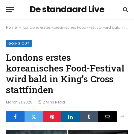
De standaard Live
Home
Londons erstes koreanisches Food-Festival wird bald in King’s Cross stattfinden
»
GOING OUT
Londons erstes
koreanisches Food-Festival
wird bald in King’s Cross
stattfinden
March 21, 2026
2 Mins Read