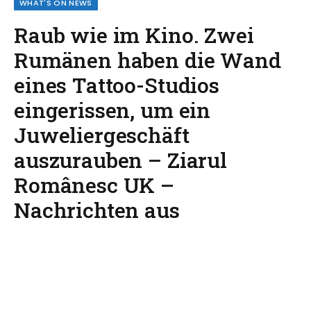
WHAT'S ON NEWS
Raub wie im Kino. Zwei
Rumänen haben die Wand
eines Tattoo-Studios
eingerissen, um ein
Juweliergeschäft
auszurauben – Ziarul
Românesc UK –
Nachrichten aus
Großbritannien
July 1, 2026
3 Mins Read