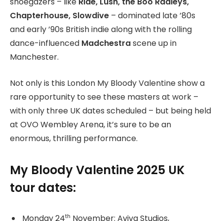
shoegazers – like
Ride, Lush, the Boo Radleys,
Chapterhouse, Slowdive
– dominated late ’80s
and early ’90s British indie along with the rolling
dance-influenced
Madchestra
scene up in
Manchester.
Not only is this London My Bloody Valentine show a
rare opportunity to see these masters at work –
with only three UK dates scheduled – but being held
at OVO Wembley Arena, it’s sure to be an
enormous, thrilling performance.
My Bloody Valentine 2025 UK
tour dates:
th
Monday 24
November: Aviva Studios,