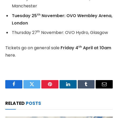
Manchester
th
Tuesday 25
November: OVO Wembley Arena,
London
th
Thursday 27
November: OVO Hydro, Glasgow
th
Tickets go on general sale
Friday 4
April at 10am
here.
Facebook
Twitter
Pinterest
LinkedIn
Tumblr
Email
RELATED
POSTS