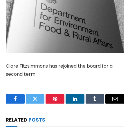
Clare Fitzsimmons has rejoined the board for a
second term
Facebook
Twitter
Pinterest
LinkedIn
Tumblr
Email
RELATED
POSTS