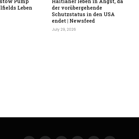
stow Pump
Haitianer leben in Angst, da
lfields Leben
der vorübergehende
Schutzstatus in den USA
endet | Newsfeed
July 29, 2026