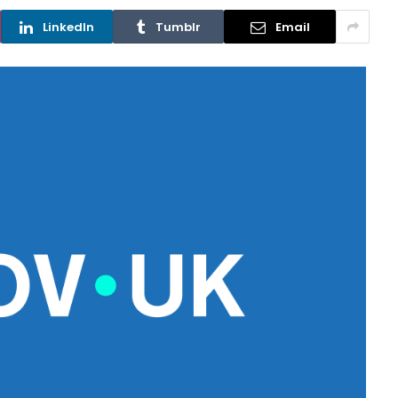
LinkedIn
Tumblr
Email