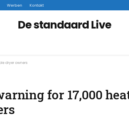
Werben
Kontakt
De standaard Live
ble dryer owners
warning for 17,000 he
ers