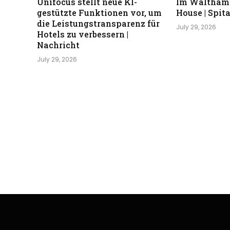
Unifocus stellt neue KI-
Im Waltham
gestützte Funktionen vor, um
House | Spita
die Leistungstransparenz für
July 29, 2026
Hotels zu verbessern |
Nachricht
July 29, 2026