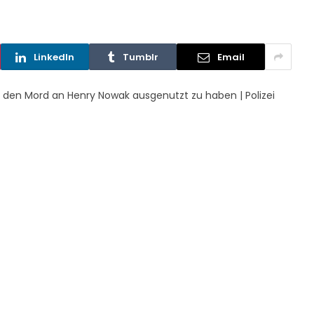
LinkedIn
Tumblr
Email