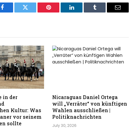
Facebook
Twitter
Pinterest
LinkedIn
Tumblr
Email
 in der
Nicaraguas Daniel Ortega
nd
will „Verräter“ von künftigen
hen Kultur: Was
Wahlen ausschließen |
kaner vor seinem
Politiknachrichten
n sollte
July 30, 2026