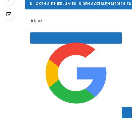
r
KLICKEN SIE HIER, UM ES IN DEN SOZIALEN MEDIEN ZU
ö
f
Aktie
f
e
n
t
l
i
c
h
t
a
m
4
FÜGEN SIE AL JAZEERA BEI GOOGLE HINZU
.