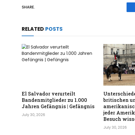
J
SHARE.
u
n
i
RELATED
POSTS
2
0
2
6
El Salvador verurteilt
Unterschiede
Bandenmitglieder zu 1.000
britischen u
Jahren Gefängnis | Gefängnis
amerikanisc
jeder Ameri
July 30, 2026
Besuch wisse
July 30, 2026