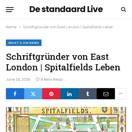
De standaard Live
Home
Schriftgründer von East London | Spitalfields Leben
»
WHAT'S ON NEWS
Schriftgründer von East
London | Spitalfields Leben
June 29, 2026
8 Mins Read