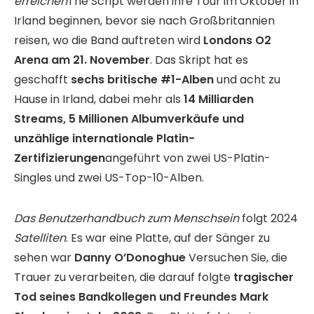
erreichen
The Script werden ihre Tour im Oktober in
Irland beginnen, bevor sie nach Großbritannien
reisen, wo die Band auftreten wird
Londons O2
Arena am 21. November
. Das Skript hat es
geschafft
sechs britische #1-Alben
und acht zu
Hause in Irland, dabei mehr als
14 Milliarden
Streams, 5 Millionen Albumverkäufe und
unzählige internationale Platin-
Zertifizierungen
angeführt von zwei US-Platin-
Singles und zwei US-Top-10-Alben.
Das Benutzerhandbuch zum Menschsein
folgt 2024
Satelliten
. Es war eine Platte, auf der Sänger zu
sehen war
Danny O’Donoghue
Versuchen Sie, die
Trauer zu verarbeiten, die darauf folgte
tragischer
Tod seines Bandkollegen und Freundes Mark