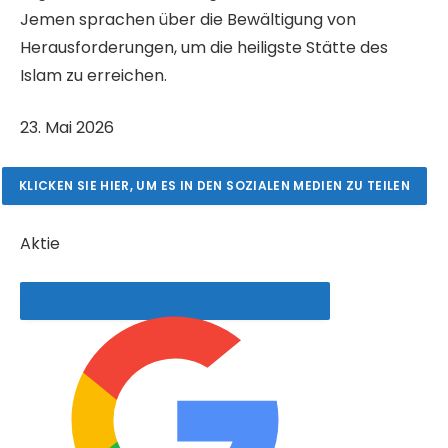
Jemen sprachen über die Bewältigung von
Herausforderungen, um die heiligste Stätte des
Islam zu erreichen.
V
23. Mai 2026
e
r
KLICKEN SIE HIER, UM ES IN DEN SOZIALEN MEDIEN ZU TEILEN
ö
f
Aktie
f
e
n
t
l
i
c