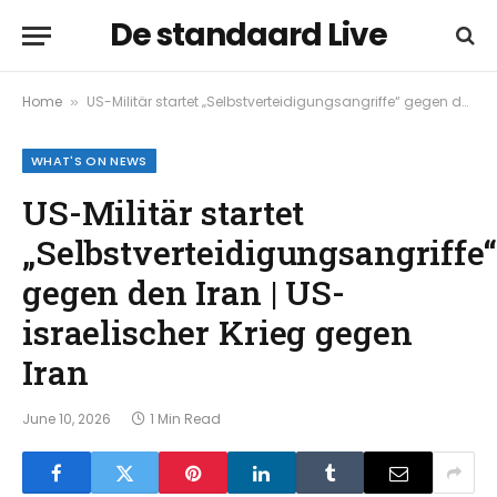
De standaard Live
Home
US-Militär startet „Selbstverteidigungsangriffe“ gegen den Iran | US-israelischer Krieg gegen Iran
»
WHAT'S ON NEWS
US-Militär startet
„Selbstverteidigungsangriffe“
gegen den Iran | US-
israelischer Krieg gegen
Iran
June 10, 2026
1 Min Read