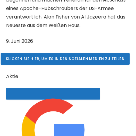
eines Apache-Hubschraubers der US-Armee
verantwortlich. Alan Fisher von Al Jazeera hat das
Neueste aus dem Weißen Haus.
V
9. Juni 2026
e
r
KLICKEN SIE HIER, UM ES IN DEN SOZIALEN MEDIEN ZU TEILEN
ö
f
Aktie
f
e
n
t
l
i
c