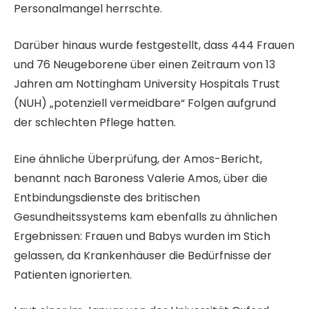
i
r
Personalmangel herrschte.
t
L
3
i
Darüber hinaus wurde festgestellt, dass 444 Frauen
A
s
und 76 Neugeborene über einen Zeitraum von 13
r
t
Jahren am Nottingham University Hospitals Trust
t
e
(NUH) „potenziell vermeidbare“ Folgen aufgrund
i
der schlechten Pflege hatten.
k
e
Eine ähnliche Überprüfung, der Amos-Bericht,
l
benannt nach Baroness Valerie Amos, über die
n
Entbindungsdienste des britischen
Gesundheitssystems kam ebenfalls zu ähnlichen
Ergebnissen: Frauen und Babys wurden im Stich
gelassen, da Krankenhäuser die Bedürfnisse der
Patienten ignorierten.