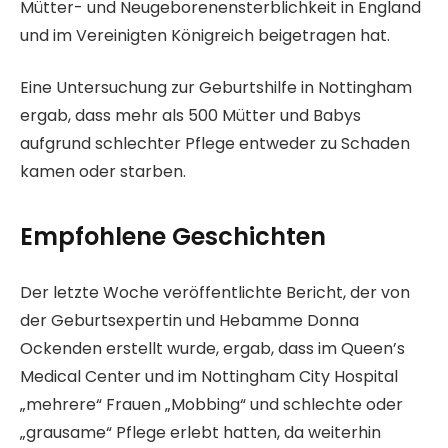
Mütter- und Neugeborenensterblichkeit in England
und im Vereinigten Königreich beigetragen hat.
Eine Untersuchung zur Geburtshilfe in Nottingham
ergab, dass mehr als 500 Mütter und Babys
aufgrund schlechter Pflege entweder zu Schaden
kamen oder starben.
Empfohlene Geschichten
L
E
Der letzte Woche veröffentlichte Bericht, der von
i
n
der Geburtsexpertin und Hebamme Donna
s
d
Ockenden erstellt wurde, ergab, dass im Queen’s
t
e
Medical Center und im Nottingham City Hospital
e
d
„mehrere“ Frauen „Mobbing“ und schlechte oder
m
e
„grausame“ Pflege erlebt hatten, da weiterhin