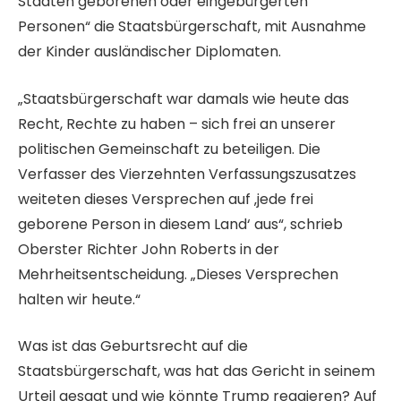
Staaten geborenen oder eingebürgerten
t
L
Personen“ die Staatsbürgerschaft, mit Ausnahme
3
i
der Kinder ausländischer Diplomaten.
A
s
r
t
„Staatsbürgerschaft war damals wie heute das
t
e
Recht, Rechte zu haben – sich frei an unserer
i
politischen Gemeinschaft zu beteiligen. Die
k
Verfasser des Vierzehnten Verfassungszusatzes
e
weiteten dieses Versprechen auf ‚jede frei
l
geborene Person in diesem Land‘ aus“, schrieb
n
Oberster Richter John Roberts in der
Mehrheitsentscheidung. „Dieses Versprechen
halten wir heute.“
Was ist das Geburtsrecht auf die
Staatsbürgerschaft, was hat das Gericht in seinem
Urteil gesagt und wie könnte Trump reagieren? Auf