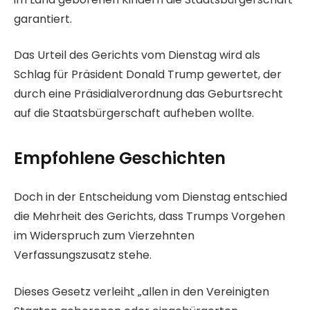
garantiert.
Das Urteil des Gerichts vom Dienstag wird als
Schlag für Präsident Donald Trump gewertet, der
durch eine Präsidialverordnung das Geburtsrecht
auf die Staatsbürgerschaft aufheben wollte.
Empfohlene Geschichten
L
E
Doch in der Entscheidung vom Dienstag entschied
i
n
die Mehrheit des Gerichts, dass Trumps Vorgehen
s
d
im Widerspruch zum Vierzehnten
t
e
Verfassungszusatz stehe.
e
d
m
e
Dieses Gesetz verleiht „allen in den Vereinigten
i
r