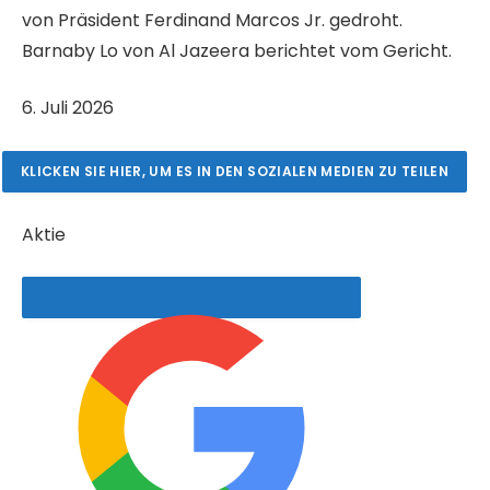
von Präsident Ferdinand Marcos Jr. gedroht.
Barnaby Lo von Al Jazeera berichtet vom Gericht.
V
6. Juli 2026
e
r
KLICKEN SIE HIER, UM ES IN DEN SOZIALEN MEDIEN ZU TEILEN
ö
f
Aktie
f
e
n
t
l
i
c
h