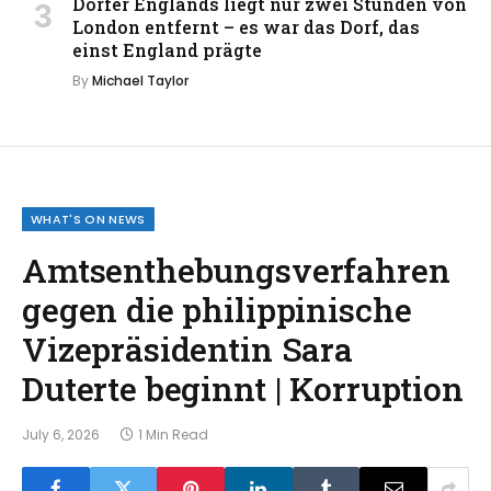
Dörfer Englands liegt nur zwei Stunden von
London entfernt – es war das Dorf, das
einst England prägte
By
Michael Taylor
WHAT'S ON NEWS
Amtsenthebungsverfahren
gegen die philippinische
Vizepräsidentin Sara
Duterte beginnt | Korruption
July 6, 2026
1 Min Read