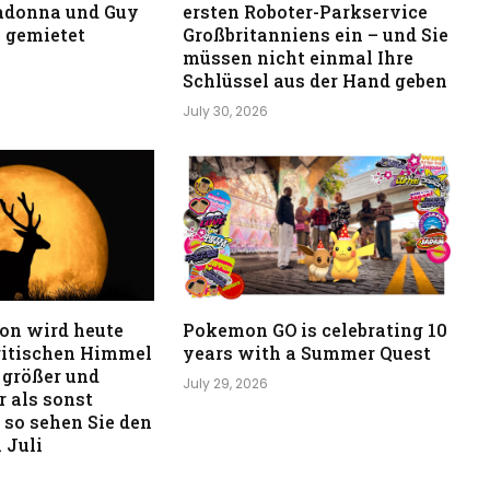
adonna und Guy
ersten Roboter-Parkservice
 gemietet
Großbritanniens ein – und Sie
müssen nicht einmal Ihre
Schlüssel aus der Hand geben
July 30, 2026
on wird heute
Pokemon GO is celebrating 10
ritischen Himmel
years with a Summer Quest
 größer und
July 29, 2026
 als sonst
 so sehen Sie den
 Juli