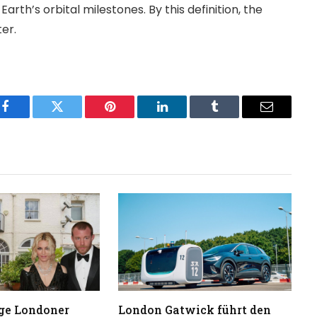
arth’s orbital milestones.​ By this definition, the
er.
Facebook
Twitter
Pinterest
LinkedIn
Tumblr
Email
ge Londoner
London Gatwick führt den