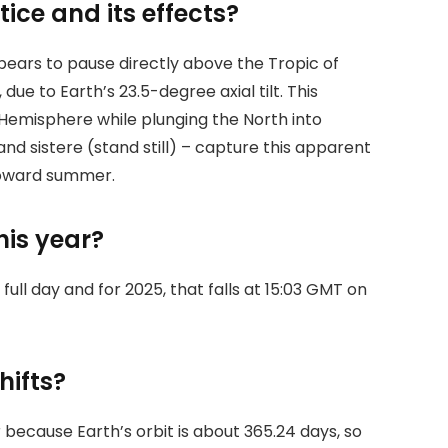
tice and its effects?
pears to pause directly above the Tropic of
due to Earth’s 23.5-degree axial tilt. This
Hemisphere while plunging the North into
 and sistere (stand still) – capture this apparent
 toward summer.
his year?
e full day and for 2025, that falls at 15:03 GMT on
hifts?
r because Earth’s orbit is about 365.24 days, so