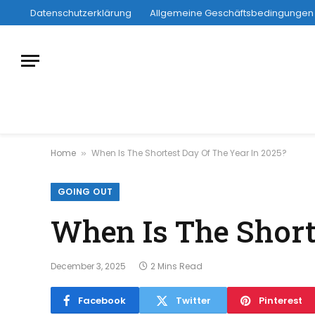
Datenschutzerklärung
Allgemeine Geschäftsbedingungen
Home
When Is The Shortest Day Of The Year In 2025?
»
GOING OUT
When Is The Short
December 3, 2025
2 Mins Read
Facebook
Twitter
Pinterest