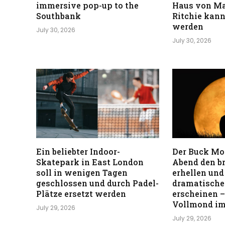
immersive pop-up to the
Haus von M
Southbank
Ritchie kann
werden
July 30, 2026
July 30, 2026
Ein beliebter Indoor-
Der Buck Mo
Skatepark in East London
Abend den b
soll in wenigen Tagen
erhellen und
geschlossen und durch Padel-
dramatischer
Plätze ersetzt werden
erscheinen –
Vollmond im
July 29, 2026
July 29, 2026