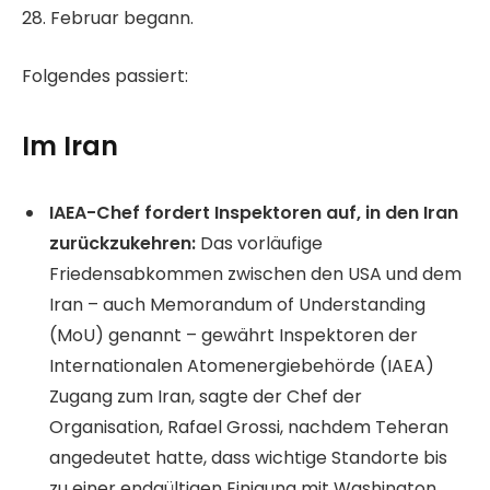
28. Februar begann.
m
2
Folgendes passiert:
6
.
Im Iran
J
u
n
IAEA-Chef fordert Inspektoren auf, in den Iran
i
zurückzukehren:
Das vorläufige
2
Friedensabkommen zwischen den USA und dem
0
Iran – auch Memorandum of Understanding
2
(MoU) genannt – gewährt Inspektoren der
6
Internationalen Atomenergiebehörde (IAEA)
Zugang zum Iran, sagte der Chef der
Organisation, Rafael Grossi, nachdem Teheran
angedeutet hatte, dass wichtige Standorte bis
zu einer endgültigen Einigung mit Washington