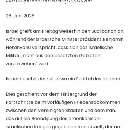
ihre Gespräche am Freitag fortsetzen.
V
26. Juni 2026
e
Israel greift am Freitag weiterhin den Südlibanon an,
r
während der israelische Ministerpräsident Benjamin
ö
Netanyahu verspricht, dass sich das israelische
f
Militär „nicht aus den besetzten Gebieten
f
zurückziehen“ wird.
e
n
Israel besetzt derzeit etwa ein Fünftel des Libanon.
t
l
Dies geschieht vor dem Hintergrund der
i
Fortschritte beim vorläufigen Friedensabkommen
c
zwischen den Vereinigten Staaten und dem Iran,
h
das auf die Beendigung des amerikanisch-
t
israelischen Krieges gegen den Iran abzielt, der am
a