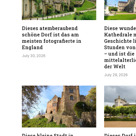
Dieses atemberaubend
Diese wunde
schöne Dorf ist das am
Kathedrale m
meisten fotografierte in
Geschichte l
England
Stunden von
– und ist die
July 30, 2026
mittelalterl
der Welt
July 29, 2026
Diese kleine Stadt in
Dieses Dorf 