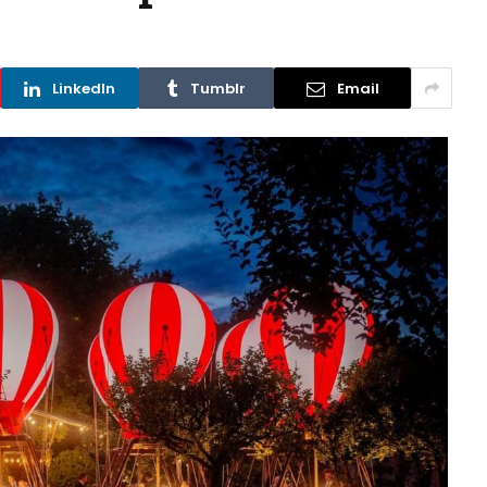
LinkedIn
Tumblr
Email