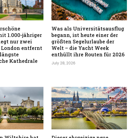
rschöne
Was als Universitätsausflug
it 1.000-jähriger
begann, ist heute einer der
iegt nur zwei
größten Segelurlaube der
 London entfernt
Welt – die Yacht Week
 längste
enthüllt ihre Routen für 2026
iche Kathedrale
July 28, 2026
in Wiltshire hat
Dieser ehrgeizige neue