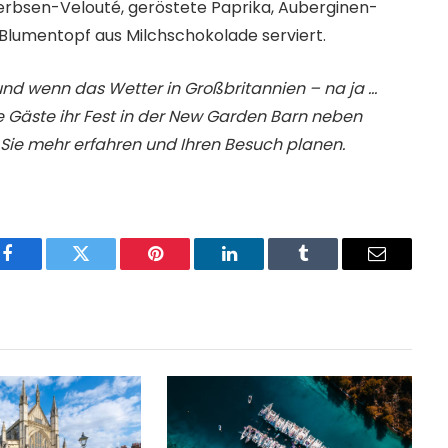
rbsen-Velouté, geröstete Paprika, Auberginen-
in Blumentopf aus Milchschokolade serviert.
nd wenn das Wetter in Großbritannien – na ja …
ie Gäste ihr Fest in der New Garden Barn neben
ie mehr erfahren und Ihren Besuch planen.
Facebook
Twitter
Pinterest
LinkedIn
Tumblr
Email