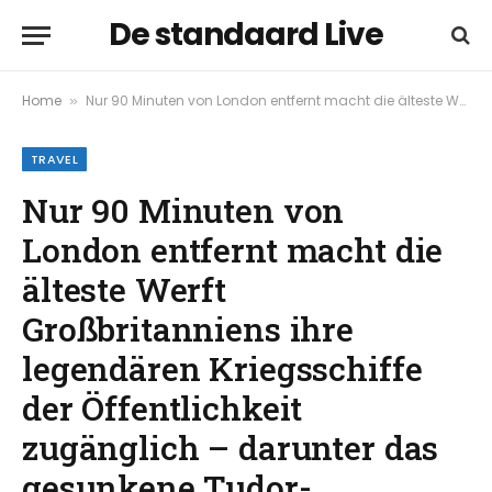
De standaard Live
Home
Nur 90 Minuten von London entfernt macht die älteste Werft Großbritanniens ihre legendären Kriegsschiffe der Öffentlichkeit zugänglich – darunter das gesunkene Tudor-Flaggschiff Heinrichs VIII. aus dem Jahr 1545, das älteste in Dienst gestellte Kriegsschiff der Welt und ein umfangreiches Naturschutzprojekt
»
TRAVEL
Nur 90 Minuten von
London entfernt macht die
älteste Werft
Großbritanniens ihre
legendären Kriegsschiffe
der Öffentlichkeit
zugänglich – darunter das
gesunkene Tudor-