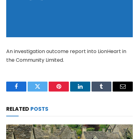
An investigation outcome report into LionHeart in
the Community Limited.
Facebook
Twitter
Pinterest
LinkedIn
Tumblr
Email
RELATED
POSTS