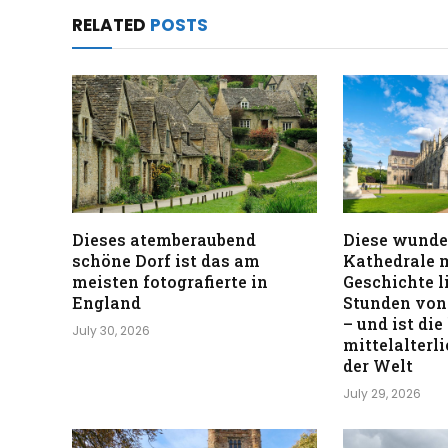
RELATED
POSTS
Dieses atemberaubend
Diese wunde
schöne Dorf ist das am
Kathedrale m
meisten fotografierte in
Geschichte l
England
Stunden von
– und ist die
July 30, 2026
mittelalterl
der Welt
July 29, 2026