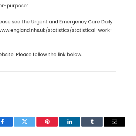
for-purpose’.
 please see the Urgent and Emergency Care Daily
/www.england.nhs.uk/statistics/statistical-work-
bsite. Please follow the link below.
Facebook
Twitter
Pinterest
LinkedIn
Tumblr
Email